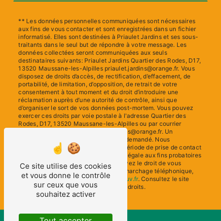
** Les données personnelles communiquées sont nécessaires
aux fins de vous contacter et sont enregistrées dans un fichier
informatisé. Elles sont destinées à Priaulet Jardins et ses sous-
traitants dans le seul but de répondre à votre message. Les
données collectées seront communiquées aux seuls
destinataires suivants: Priaulet Jardins Quartier des Rodes, D17,
13520 Maussane-les-Alpilles priaulet.jardins@orange.fr. Vous
disposez de droits d’accès, de rectification, d’effacement, de
portabilité, de limitation, d’opposition, de retrait de votre
consentement à tout moment et du droit d’introduire une
réclamation auprès d’une autorité de contrôle, ainsi que
d’organiser le sort de vos données post-mortem. Vous pouvez
exercer ces droits par voie postale à l'adresse Quartier des
Rodes, D17, 13520 Maussane-les-Alpilles ou par courrier
électronique à l'adresse priaulet.jardins@orange.fr. Un
justificatif d'identité pourra vous être demandé. Nous
conservons vos données pendant la période de prise de contact
puis pendant la durée de prescription légale aux fins probatoires
et de gestion des contentieux. Vous avez le droit de vous
Ce site utilise des cookies
inscrire sur la liste d'opposition au démarchage téléphonique,
et vous donne le contrôle
disponible à cette adresse:
Bloctel.gouv.fr
. Consultez le site
sur ceux que vous
cnil.fr pour plus d’informations sur vos droits.
souhaitez activer
Tout accepter