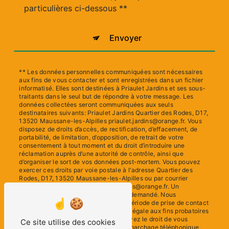
particulières ci-dessous **
Envoyer
** Les données personnelles communiquées sont nécessaires
aux fins de vous contacter et sont enregistrées dans un fichier
informatisé. Elles sont destinées à Priaulet Jardins et ses sous-
traitants dans le seul but de répondre à votre message. Les
données collectées seront communiquées aux seuls
destinataires suivants: Priaulet Jardins Quartier des Rodes, D17,
13520 Maussane-les-Alpilles priaulet.jardins@orange.fr. Vous
disposez de droits d’accès, de rectification, d’effacement, de
portabilité, de limitation, d’opposition, de retrait de votre
consentement à tout moment et du droit d’introduire une
réclamation auprès d’une autorité de contrôle, ainsi que
d’organiser le sort de vos données post-mortem. Vous pouvez
exercer ces droits par voie postale à l'adresse Quartier des
Rodes, D17, 13520 Maussane-les-Alpilles ou par courrier
électronique à l'adresse priaulet.jardins@orange.fr. Un
justificatif d'identité pourra vous être demandé. Nous
conservons vos données pendant la période de prise de contact
puis pendant la durée de prescription légale aux fins probatoires
et de gestion des contentieux. Vous avez le droit de vous
Ce site utilise des cookies
inscrire sur la liste d'opposition au démarchage téléphonique,