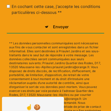
En cochant cette case, j'accepte les conditions
particulières ci-dessous **
Envoyer
** Les données personnelles communiquées sont nécessaires
aux fins de vous contacter et sont enregistrées dans un fichier
informatisé. Elles sont destinées à Priaulet Jardins et ses sous-
traitants dans le seul but de répondre à votre message. Les
données collectées seront communiquées aux seuls
destinataires suivants: Priaulet Jardins Quartier des Rodes, D17,
13520 Maussane-les-Alpilles priaulet.jardins@orange.fr. Vous
disposez de droits d’accès, de rectification, d’effacement, de
portabilité, de limitation, d’opposition, de retrait de votre
consentement à tout moment et du droit d’introduire une
réclamation auprès d’une autorité de contrôle, ainsi que
d’organiser le sort de vos données post-mortem. Vous pouvez
exercer ces droits par voie postale à l'adresse Quartier des
Rodes, D17, 13520 Maussane-les-Alpilles ou par courrier
électronique à l'adresse priaulet.jardins@orange.fr. Un
justificatif d'identité pourra vous être demandé. Nous
conservons vos données pendant la période de prise de contact
puis pendant la durée de prescription légale aux fins probatoires